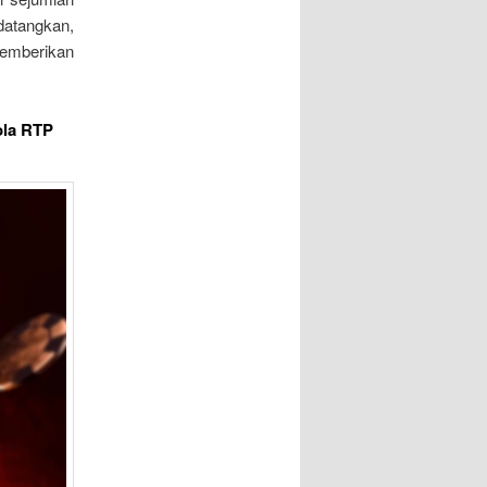
datangkan,
memberikan
ola RTP