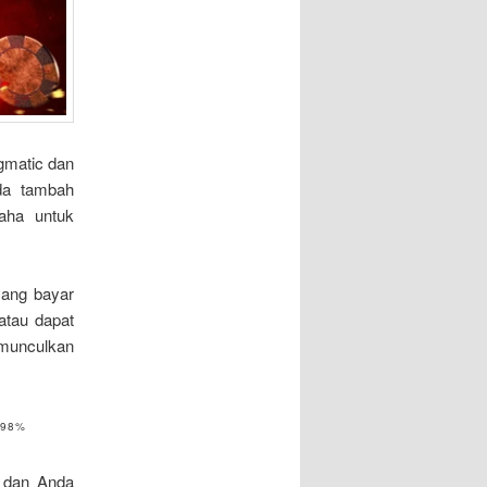
gmatic dan
nda tambah
aha untuk
yang bayar
atau dapat
munculkan
 98%
, dan Anda