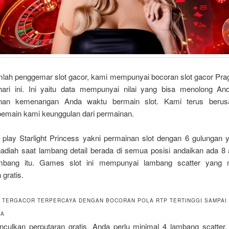
mlah penggemar slot gacor, kami mempunyai bocoran slot gacor Pra
ari ini. Ini yaitu data mempunyai nilai yang bisa menolong A
nan kemenangan Anda waktu bermain slot. Kami terus berus
emain kami keunggulan dari permainan.
 play Starlight Princess yakni permainan slot dengan 6 gulungan 
hadiah saat lambang detail berada di semua posisi andaikan ada 8 
mbang itu. Games slot ini mempunyai lambang scatter yang 
 gratis.
I TERGACOR TERPERCAYA DENGAN BOCORAN POLA RTP TERTINGGI SAMPAI
YA
culkan perputaran gratis, Anda perlu minimal 4 lambang scatter