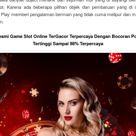
ot. Karena ada beberapa pilihan objek dan pembaruan yang di 
 Play memberi pengalaman bermain yang tidak cuma melipur dan 
n.
esmi Game Slot Online TerGacor Terpercaya Dengan Bocoran P
Tertinggi Sampai 98% Terpercaya