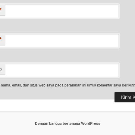
*
*
b
nama, email, dan situs web saya pada peramban ini untuk komentar saya berikutn
Dengan bangga bertenaga WordPress