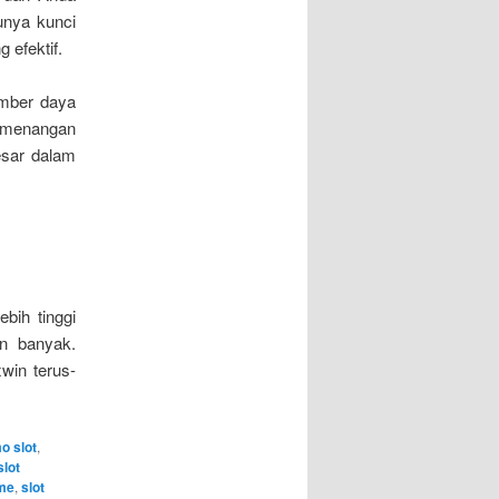
unya kunci
 efektif.
umber daya
kemenangan
esar dalam
bih tinggi
an banyak.
win terus-
o slot
,
lot
ame
,
slot