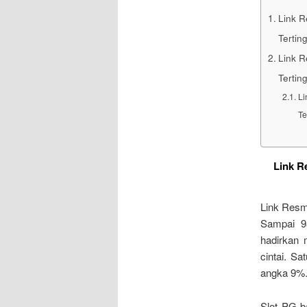
Link R
Tertin
Link R
Tertin
Li
Te
Link R
Link Res
Sampai 9
hadirkan 
cintai. Sa
angka 9%
Slot PG b