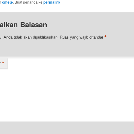
h
omete
. Buat penanda ke
permalink
.
alkan Balasan
*
l Anda tidak akan dipublikasikan.
Ruas yang wajib ditandai
*
r