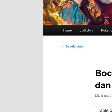
Menu
Home
Judi Bola
Poker O
utama
Navigasi
←
Sebelumnya
Tulisan
Boc
dan
Ditulis pada
Table 