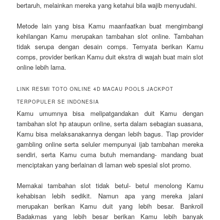
bertaruh, melainkan mereka yang ketahui bila wajib menyudahi.
Metode lain yang bisa Kamu maanfaatkan buat mengimbangi
kehilangan Kamu merupakan tambahan slot online. Tambahan
tidak serupa dengan desain comps. Ternyata berikan Kamu
comps, provider berikan Kamu duit ekstra di wajah buat main slot
online lebih lama.
LINK RESMI TOTO ONLINE 4D MACAU POOLS JACKPOT
TERPOPULER SE INDONESIA
Kamu umumnya bisa melipatgandakan duit Kamu dengan
tambahan slot hp ataupun online, serta dalam sebagian suasana,
Kamu bisa melaksanakannya dengan lebih bagus. Tiap provider
gambling online serta seluler mempunyai ijab tambahan mereka
sendiri, serta Kamu cuma butuh memandang- mandang buat
menciptakan yang berlainan di laman web spesial slot promo.
Memakai tambahan slot tidak betul- betul menolong Kamu
kehabisan lebih sedikit. Namun apa yang mereka jalani
merupakan berikan Kamu duit yang lebih besar. Bankroll
Badakmas yang lebih besar berikan Kamu lebih banyak