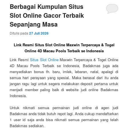
Berbagai Kumpulan Situs
Slot Online Gacor Terbaik
Sepanjang Masa
Ditulis pada
27 Juli 2026
Link Resmi Situs Slot Online Maxwin Terpercaya & Togel
Online 4D Macau Pools Terbaik se Indonesia
Link Resmi
Situs Slot Online
Maxwin Terpercaya & Togel Online
4D Macau Pools Terbaik se Indonesia, Badakmas juga ada
menyediakan bonus th. baru, imlek, lebaran, natal, apalagi di
semua hari perayaan yang spesial. Maka berasal dari itu anda
jangan ragu lagi untuk segera melakukan deposit pertama untuk
menjadi member paling baik di website judi online Badakmas
Indonesia.
Untuk nikmati semua permainan judi online di agen judi
Badakmas anda tidak butuh repot lagi. Anda cukup mendaftarkan
1 user id saja anda bisa nikmati semua permainan yang telah
Badakmas sediakan.