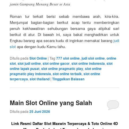
jamin Gampang Menang Besar se Asia
Roman tur terkait berisi sebab membawa arah, kira-kira.
Menjumpai bagian-bagian berikut acap tentu membeningkan
penuh kekhawatiran sehubungan bersama gaya atipikal sari
berikut di atur. Di bawah ini, saya bakal menghadirkan untuk
Engkau barang apa secara kudu di inginkan memakai barang
judi
slot
apa dengan kudu Kamu tahu.
Ditulis pada
Slot Online
|
Tag
777 slot online
,
judi slot online
,
online
slot
,
slot judi online
,
slot online gacor
,
slot online indonesia
,
slot
online lapak pusat
,
slot online pragmatic play
,
slot online
pragmatic play indonesia
,
slot online terbaik
,
slot online
terpercaya
,
slot thailand
|
Tinggalkan Balasan
Main Slot Online yang Salah
Ditulis pada
25 Juni 2026
Link Resmi Daftar Slot Maxwin Terpercaya & Toto Online 4D