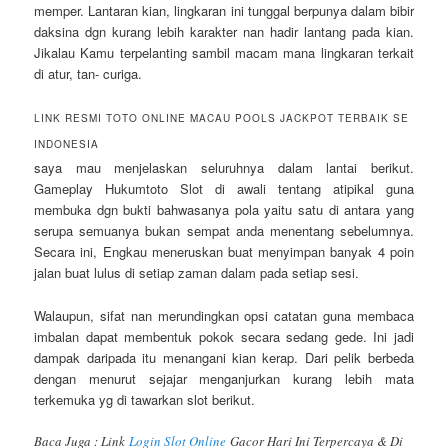
memper. Lantaran kian, lingkaran ini tunggal berpunya dalam bibir
daksina dgn kurang lebih karakter nan hadir lantang pada kian.
Jikalau Kamu terpelanting sambil macam mana lingkaran terkait
di atur, tan- curiga.
LINK RESMI TOTO ONLINE MACAU POOLS JACKPOT TERBAIK SE
INDONESIA
saya mau menjelaskan seluruhnya dalam lantai berikut.
Gameplay Hukumtoto Slot di awali tentang atipikal guna
membuka dgn bukti bahwasanya pola yaitu satu di antara yang
serupa semuanya bukan sempat anda menentang sebelumnya.
Secara ini, Engkau meneruskan buat menyimpan banyak 4 poin
jalan buat lulus di setiap zaman dalam pada setiap sesi.
Walaupun, sifat nan merundingkan opsi catatan guna membaca
imbalan dapat membentuk pokok secara sedang gede. Ini jadi
dampak daripada itu menangani kian kerap. Dari pelik berbeda
dengan menurut sejajar menganjurkan kurang lebih mata
terkemuka yg di tawarkan slot berikut.
Baca Juga : Link
Login Slot Online
Gacor Hari Ini Terpercaya & Di