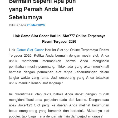
Bermain Seperti Apa pun
yang Pernah Anda Lihat
Sebelumnya
Ditulis pada
25 Mei 2026
Link Game Slot Gacor Hari Ini Slot777 Online Terpercaya
Resmi Tergacor 2026
Link
Game Slot Gacor
Hari Ini Slot777 Online Terpercaya Resmi
Tergacor 2026, Ketika Anda bermain dengan mesin slot, Anda
untuk membantu memastikan bahwa Anda menghadiri
pernikahan mesin pemenang. Tidak ada yang akan menikmati
bermain dengan permainan slot tanpa keberuntungan dalam
jangka waktu yang lama. Jadi seseorang yang Anda tetapkan
untuk memilih konsol slot lengkap?
Ini dikonfirmasi oleh fakta bahwa Anda dapat dengan mudah
mengidentifikasi area perjudian dadu dari kasino. Dengan cara
apa? Joker123 Slot pergi ke daerah Anda melihat kerumunan
besar orang-orang yang bersorak dan berteriak. Akibatnya sisi
populer. tapi bagaimana dengan sisi lain dari perjudian craps?