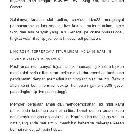
anjurkan ialah Dragon FAFAFA, Evil King Ox, dan Golden
Coyote.
Selainnya taruhan slot online, provider Live22 mempunyai
permainan yang lain seperti, live kasino, roulette online, table
Slot, dan ada banyak yang lain. Sebagai pe online professional,
tingkat volatilitas rtp jadi point khusus jadi perhatian.
LINK RESMI TERPERCAYA FITUR MUDAH MENANG HARI INI
TERBAIK PALING MENGAYOMI
Pasti anda mempunyai tujuan untuk mendapat jekpot, tetapkan
mesin slot berkualitas akan melipur anda dan memberi tambahan
pendapatan. dengan memerhatikan tingkat volatilitas rtp. Berikut
akan kami beri informasi sekitar kumpulan game slot88 gacor
pada tingkat rtp live paling tinggi.
Memberi perasaan aman dan menggembirakan jadi misi kami
untuk anda beberapa pe slot online. Lewat semua proses data
dan interviu dengan anggota situs. Kami sudah meringkas semua
data yang anda beri untuk membikin beberapa beberapa kesan
bermain anda jadi lebih hebat.