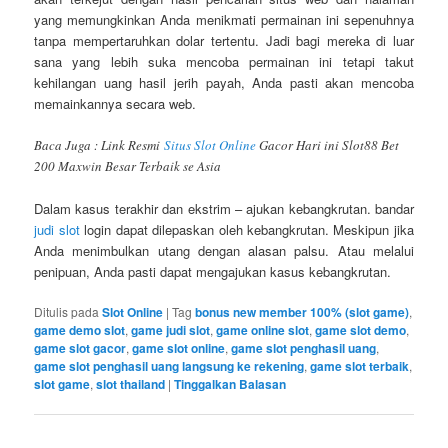
yang memungkinkan Anda menikmati permainan ini sepenuhnya
tanpa mempertaruhkan dolar tertentu. Jadi bagi mereka di luar
sana yang lebih suka mencoba permainan ini tetapi takut
kehilangan uang hasil jerih payah, Anda pasti akan mencoba
memainkannya secara web.
Baca Juga : Link Resmi
Situs Slot Online
Gacor Hari ini Slot88 Bet
200 Maxwin Besar Terbaik se Asia
Dalam kasus terakhir dan ekstrim – ajukan kebangkrutan. bandar
judi slot
login dapat dilepaskan oleh kebangkrutan. Meskipun jika
Anda menimbulkan utang dengan alasan palsu. Atau melalui
penipuan, Anda pasti dapat mengajukan kasus kebangkrutan.
Ditulis pada
Slot Online
|
Tag
bonus new member 100% (slot game)
,
game demo slot
,
game judi slot
,
game online slot
,
game slot demo
,
game slot gacor
,
game slot online
,
game slot penghasil uang
,
game slot penghasil uang langsung ke rekening
,
game slot terbaik
,
slot game
,
slot thailand
|
Tinggalkan Balasan