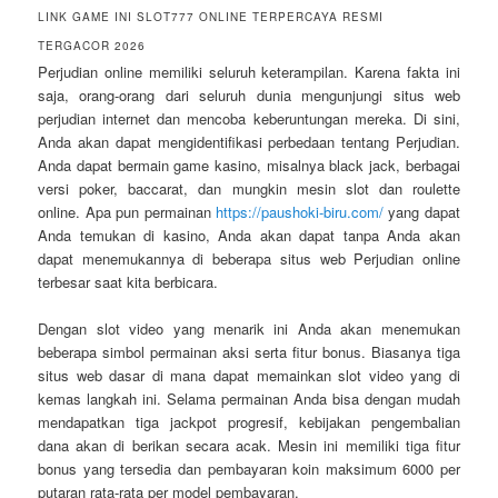
LINK GAME INI SLOT777 ONLINE TERPERCAYA RESMI
TERGACOR 2026
Perjudian online memiliki seluruh keterampilan. Karena fakta ini
saja, orang-orang dari seluruh dunia mengunjungi situs web
perjudian internet dan mencoba keberuntungan mereka. Di sini,
Anda akan dapat mengidentifikasi perbedaan tentang Perjudian.
Anda dapat bermain game kasino, misalnya black jack, berbagai
versi poker, baccarat, dan mungkin mesin slot dan roulette
online. Apa pun permainan
https://paushoki-biru.com/
yang dapat
Anda temukan di kasino, Anda akan dapat tanpa Anda akan
dapat menemukannya di beberapa situs web Perjudian online
terbesar saat kita berbicara.
Dengan slot video yang menarik ini Anda akan menemukan
beberapa simbol permainan aksi serta fitur bonus. Biasanya tiga
situs web dasar di mana dapat memainkan slot video yang di
kemas langkah ini. Selama permainan Anda bisa dengan mudah
mendapatkan tiga jackpot progresif, kebijakan pengembalian
dana akan di berikan secara acak. Mesin ini memiliki tiga fitur
bonus yang tersedia dan pembayaran koin maksimum 6000 per
putaran rata-rata per model pembayaran.