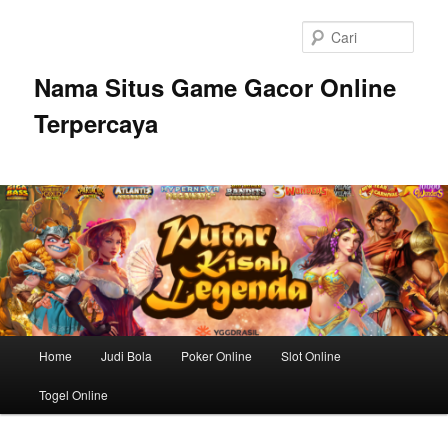
Langsung
Langsung
ke
ke
Cari
konten
konten
utama
sekunder
Nama Situs Game Gacor Online
Terpercaya
Menu
Home
Judi Bola
Poker Online
Slot Online
utama
Togel Online