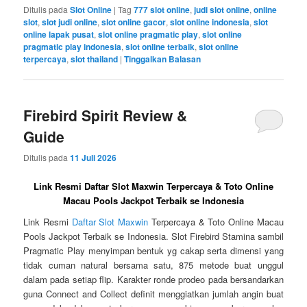
Ditulis pada
Slot Online
|
Tag
777 slot online
,
judi slot online
,
online
slot
,
slot judi online
,
slot online gacor
,
slot online indonesia
,
slot
online lapak pusat
,
slot online pragmatic play
,
slot online
pragmatic play indonesia
,
slot online terbaik
,
slot online
terpercaya
,
slot thailand
|
Tinggalkan Balasan
Firebird Spirit Review &
Guide
Ditulis pada
11 Juli 2026
Link Resmi Daftar Slot Maxwin Terpercaya & Toto Online
Macau Pools Jackpot Terbaik se Indonesia
Link Resmi
Daftar Slot Maxwin
Terpercaya & Toto Online Macau
Pools Jackpot Terbaik se Indonesia. Slot Firebird Stamina sambil
Pragmatic Play menyimpan bentuk yg cakap serta dimensi yang
tidak cuman natural bersama satu, 875 metode buat unggul
dalam pada setiap flip. Karakter ronde prodeo pada bersandarkan
guna Connect and Collect definit menggiatkan jumlah angin buat