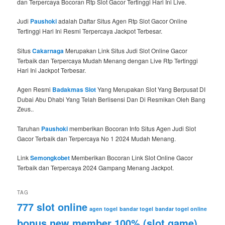
dan Terpercaya Bocoran Rtp Slot Gacor Tertinggi Hari Ini Live.
Judi
Paushoki
adalah Daftar Situs Agen Rtp Slot Gacor Online
Tertinggi Hari Ini Resmi Terpercaya Jackpot Terbesar.
Situs
Cakarnaga
Merupakan Link Situs Judi Slot Online Gacor
Terbaik dan Terpercaya Mudah Menang dengan Live Rtp Tertinggi
Hari Ini Jackpot Terbesar.
Agen Resmi
Badakmas Slot
Yang Merupakan Slot Yang Berpusat DI
Dubai Abu Dhabi Yang Telah Berlisensi Dan Di Resmikan Oleh Bang
Zeus..
Taruhan
Paushoki
memberikan Bocoran Info Situs Agen Judi Slot
Gacor Terbaik dan Terpercaya No 1 2024 Mudah Menang.
Link
Semongkobet
Memberikan Bocoran Link Slot Online Gacor
Terbaik dan Terpercaya 2024 Gampang Menang Jackpot.
TAG
777 slot online
agen togel
bandar togel
bandar togel online
bonus new member 100% (slot game)