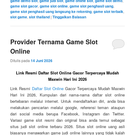
game demo slot
,
game judi slot
,
game online slot
,
game slot demo
,
game slot gacor
,
game slot online
,
game slot penghasil uang
,
game slot penghasil uang langsung ke rekening
,
game slot terbaik
,
slot game
,
slot thailand
|
Tinggalkan Balasan
Provider Ternama Game Slot
Online
Ditulis pada
14 Juni 2026
Link Resmi Daftar Slot Online Gacor Terpercaya Mudah
Maxwin Hari Ini 2026
Link Resmi
Daftar Slot Online
Gacor Terpercaya Mudah Maxwin
Hari Ini 2026, Kumpulan dari nama-nama daftar slot online
bertebaran melalui internet. Untuk mendaftarkan diri, anda bisa
melakukan pencarian melalui google, referensi teman ataupun
dari social media berupa Facebook, Instagram dan Twitter.
Variasi game slot resmi dan original bisa anda temui sebagai
situs judi slot online terbaru 2026. Situs slot online uang asli
biasanya menawarkan game judi online lainnya yang tidak kalah