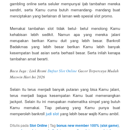
gambling online serta seluler mempunyai ijab tambahan mereka
sendiri, serta Kamu cuma butuh memandang- mandang buat
menciptakan yang berlainan di laman web spesial slot promo.
Memakai tambahan slot tidak betul- betul menolong Kamu
kehabisan lebih sedikit. Namun apa yang mereka jalani
merupakan berikan Kamu duit yang lebih besar. Bankroll
Badakmas yang lebih besar berikan Kamu lebih banyak
kesempatan buat asian serta berhasil besar. Serta inilah kenapa
tambahan amat berarti.
Baca Juga : Link Resmi
Daftar Slot Online
Gacor Terpercaya Mudah
Maxwin Hari Ini 2026
Selain itu terus menjadi banyak putaran yang bisa Kamu jalani,
terus menjadi bagus kesempatan Kamu buat memenangkan
jackpot. Selain itu ini merupakan matematika simpel yang butuh
Kamu memakai. Tiap peluang yang Kamu punya buat
memperoleh bankroll
judi slot
yang lebih besar wajib Kamu ambil.
Ditulis pada
Slot Online
|
Tag
bonus new member 100% (slot game)
,