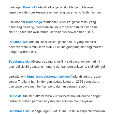
Link agen
Paushoki
adalah situs gacor slot Mahjong Maxwin
terpercaya dengan kesempatan menang besar yang lebih nyaman.
Link bandar
Cakarnaga
merupakan situs slot gacor resmi yang
gampang menang, memberikan link slot gacor hari ini dan game
slot777 gacor maxwin terbaru serta bonus new member 100%
Paushoki Slot
adalah link situs slot gacor hari ini yang memiliki
bocoran resmi slot88 serta slot777 online gampang menang maxwin
dengan winrate 98%.
Badakmas slot
dikenal sebagai situs link slot gacor online hari ini
dan judi slot88 gampang menang dengan persentase rtp slot tertinggi
Link platform
https://smashstrengthlab.com/
adalah link slot gacor
server Thailand hari ini dengan update keluaran 2026 yang akurat
dan terpercaya memberikan pengalaman bermain stabil.
Betnesia
adalah platform terbaik untuk bermain judi online dengan
berbagai pilihan permainan yang menarik dan mengasyikkan.
Badakmas slot
sebagai Agen Slot Online Resmi mempersembahkan