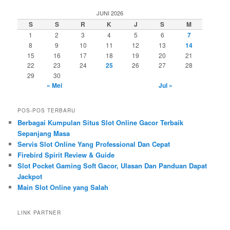
r
i
JUNI 2026
S
S
R
K
J
S
M
1
2
3
4
5
6
7
8
9
10
11
12
13
14
15
16
17
18
19
20
21
22
23
24
25
26
27
28
29
30
« Mei
Jul »
POS-POS TERBARU
Berbagai Kumpulan Situs Slot Online Gacor Terbaik
Sepanjang Masa
Servis Slot Online Yang Professional Dan Cepat
Firebird Spirit Review & Guide
Slot Pocket Gaming Soft Gacor, Ulasan Dan Panduan Dapat
Jackpot
Main Slot Online yang Salah
LINK PARTNER