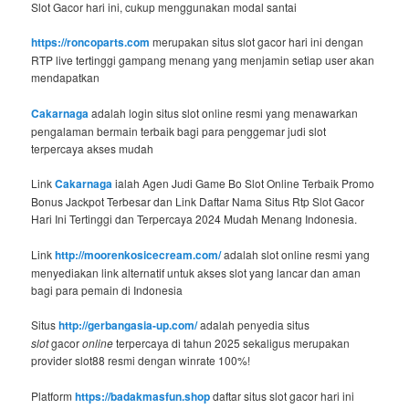
Slot Gacor hari ini, cukup menggunakan modal santai
https://roncoparts.com
merupakan situs slot gacor hari ini dengan
RTP live tertinggi gampang menang yang menjamin setiap user akan
mendapatkan
Cakarnaga
adalah login situs slot online resmi yang menawarkan
pengalaman bermain terbaik bagi para penggemar judi slot
terpercaya akses mudah
Link
Cakarnaga
ialah Agen Judi Game Bo Slot Online Terbaik Promo
Bonus Jackpot Terbesar dan Link Daftar Nama Situs Rtp Slot Gacor
Hari Ini Tertinggi dan Terpercaya 2024 Mudah Menang Indonesia.
Link
http://moorenkosicecream.com/
adalah slot online resmi yang
menyediakan link alternatif untuk akses slot yang lancar dan aman
bagi para pemain di Indonesia
Situs
http://gerbangasia-up.com/
adalah penyedia situs
slot
gacor
online
terpercaya di tahun 2025 sekaligus merupakan
provider slot88 resmi dengan winrate 100%!
Platform
https://badakmasfun.shop
daftar situs slot gacor hari ini