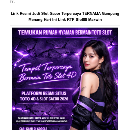
ini.
Link Resmi Judi Slot Gacor Terpercaya TERNAMA Gampang
Menang Hari Ini Link RTP Slot88 Maxwin