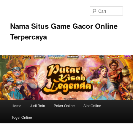
Langsung
Langsung
ke
ke
Cari
konten
konten
utama
sekunder
Nama Situs Game Gacor Online
Terpercaya
Menu
Home
Judi Bola
Poker Online
Slot Online
utama
Togel Online