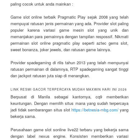
paling cocok untuk anda mainkan :
Game slot online terbaik Pragmatic Play sejak 2008 yang telah
mempuyai ratusan jenis permainan yang ada. Provider slot paling
populer karena variasi game mesin slot yang unik dan
memanjakan para pemainnya dengan tampilan respossif. Nikmati
permainan slot online pragmatic play seperti aztec gems slot,
sweet bonanza, joker jewels, dan ratusan game lainnya.
Provider spadegaming di rilis tahun 2013 yang telah mempunyai
ratusan permainan di dalamnya, RTP spadegaming sangat tinggi
dan jackpot ratusan juta siap di menangkan.
LINK RESMI GACOR TERPERCAYA MUDAH MAXWIN HARI INI 2026
Berpusat di Manila sebagai kantornya, cq9 memberikan
keuntungan. Dengan memilih situs mana yang sudah terpercaya
jadi tidak sembarangan situs slot
https://betnesia-mbg.com/
yang
bekerja sama.
Perusahaan game slot sonline live22 terbaru yang bekerja sama
dengan label nexus engine. Konsisten memberikan variasi