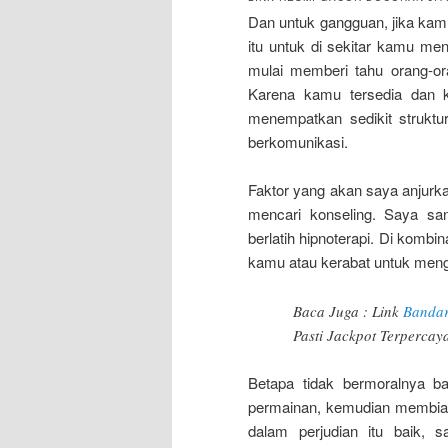
Dan untuk gangguan, jika kamu
itu untuk di sekitar kamu me
mulai memberi tahu orang-or
Karena kamu tersedia dan k
menempatkan sedikit struktur
berkomunikasi.
Faktor yang akan saya anjurk
mencari konseling. Saya sa
berlatih hipnoterapi. Di komb
kamu atau kerabat untuk meng
Baca Juga : Link
Bandar
Pasti Jackpot Terpercay
Betapa tidak bermoralnya b
permainan, kemudian membiar
dalam perjudian itu baik, s