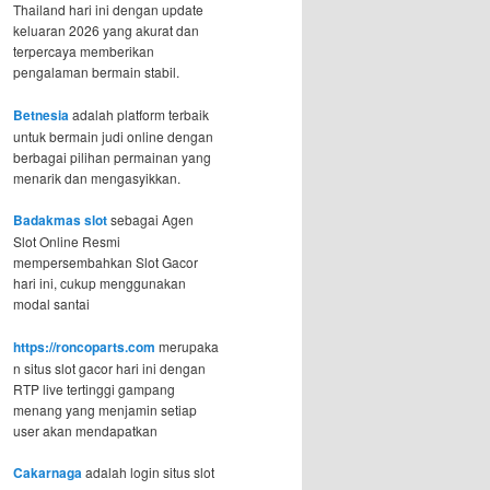
Thailand hari ini dengan update
keluaran 2026 yang akurat dan
terpercaya memberikan
pengalaman bermain stabil.
Betnesia
adalah platform terbaik
untuk bermain judi online dengan
berbagai pilihan permainan yang
menarik dan mengasyikkan.
Badakmas slot
sebagai Agen
Slot Online Resmi
mempersembahkan Slot Gacor
hari ini, cukup menggunakan
modal santai
https://roncoparts.com
merupaka
n situs slot gacor hari ini dengan
RTP live tertinggi gampang
menang yang menjamin setiap
user akan mendapatkan
Cakarnaga
adalah login situs slot