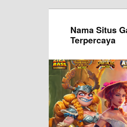
Langsung
Langsung
ke
ke
konten
konten
Nama Situs G
utama
sekunder
Terpercaya