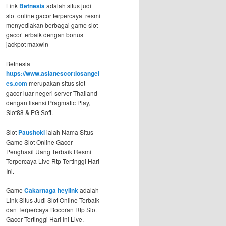
Link
Betnesia
adalah situs judi
slot online gacor terpercaya resmi
menyediakan berbagai game slot
gacor terbaik dengan bonus
jackpot maxwin
Betnesia
https://www.asianescortlosangel
es.com
merupakan situs slot
gacor luar negeri server Thailand
dengan lisensi Pragmatic Play,
Slot88 & PG Soft.
Slot
Paushoki
ialah Nama Situs
Game Slot Online Gacor
Penghasil Uang Terbaik Resmi
Terpercaya Live Rtp Tertinggi Hari
Ini.
Game
Cakarnaga heylink
adalah
Link Situs Judi Slot Online Terbaik
dan Terpercaya Bocoran Rtp Slot
Gacor Tertinggi Hari Ini Live.