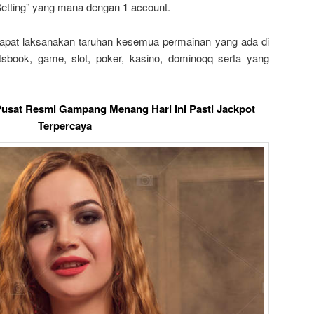
Betting” yang mana dengan 1 account.
dapat laksanakan taruhan kesemua permainan yang ada di
rtsbook, game, slot, poker, kasino, dominoqq serta yang
Pusat Resmi Gampang Menang Hari Ini Pasti Jackpot
Terpercaya