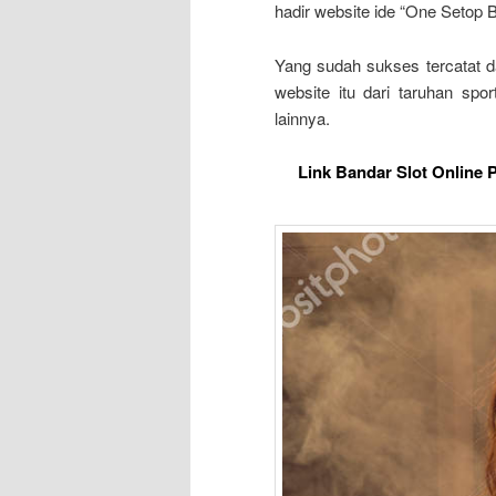
hadir website ide “One Setop 
Yang sudah sukses tercatat 
website itu dari taruhan spo
lainnya.
Link Bandar Slot Online 