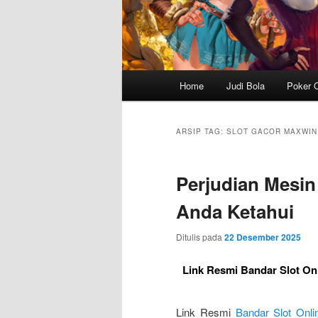
Menu
Home
Judi Bola
Poker O
utama
ARSIP TAG:
SLOT GACOR MAXWIN
Perjudian Mesin
Anda Ketahui
Ditulis pada
22 Desember 2025
Link Resmi Bandar Slot O
Link Resmi
Bandar Slot Onli