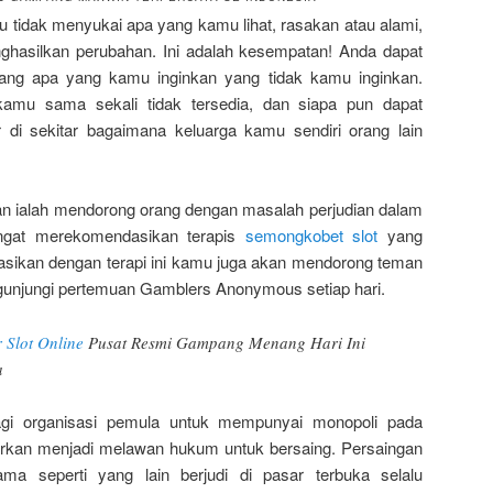
 tidak menyukai apa yang kamu lihat, rasakan atau alami,
nghasilkan perubahan. Ini adalah kesempatan! Anda dapat
ang apa yang kamu inginkan yang tidak kamu inginkan.
amu sama sekali tidak tersedia, dan siapa pun dapat
 di sekitar bagaimana keluarga kamu sendiri orang lain
an ialah mendorong orang dengan masalah perjudian dalam
ngat merekomendasikan terapis
semongkobet slot
yang
inasikan dengan terapi ini kamu juga akan mendorong teman
unjungi pertemuan Gamblers Anonymous setiap hari.
 Slot Online
Pusat Resmi Gampang Menang Hari Ini
a
agi organisasi pemula untuk mempunyai monopoli pada
kan menjadi melawan hukum untuk bersaing. Persaingan
ama seperti yang lain berjudi di pasar terbuka selalu