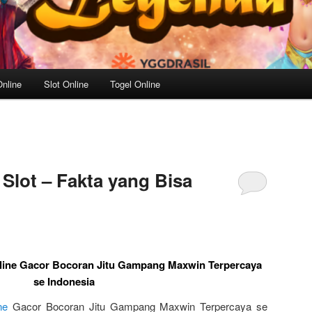
nline
Slot Online
Togel Online
 Slot – Fakta yang Bisa
nline Gacor Bocoran Jitu Gampang Maxwin Terpercaya
se Indonesia
ne
Gacor Bocoran Jitu Gampang Maxwin Terpercaya se