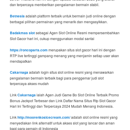
dan terpercaya memberikan pengalaman bermain stabil.
Betnesia
adalah platform terbaik untuk bermain judi online dengan
berbagai pilihan permainan yang menarik dan mengasyikkan.
Badakmas slot
sebagai Agen Slot Online Resmi mempersembahkan
Slot Gacor hari ini, cukup menggunakan modal santai
https://roncoparts.com
merupakan situs slot gacor hari ini dengan
RTP live tertinggi gampang menang yang menjamin setiap user akan
mendapatkan
Cakarnaga
adalah login situs slot online resmi yang menawarkan
pengalaman bermain terbaik bagi para penggemar judi slot
terpercaya akses mudah
Link
Cakarnaga
ialah Agen Judi Game Bo Slot Online Terbaik Promo
Bonus Jackpot Terbesar dan Link Daftar Nama Situs Rtp Slot Gacor
Hari Ini Tertinggi dan Terpercaya 2024 Mudah Menang Indonesia.
Link
http://moorenkosicecream.com/
adalah slot online resmi yang
menyediakan link alternatif untuk akses slot yang lancar dan aman
bagi para pemain di Indonesia