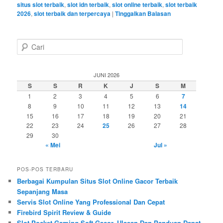
situs slot terbaik
,
slot idn terbaik
,
slot online terbaik
,
slot terbaik
2026
,
slot terbaik dan terpercaya
|
Tinggalkan Balasan
C
a
r
i
JUNI 2026
S
S
R
K
J
S
M
1
2
3
4
5
6
7
8
9
10
11
12
13
14
15
16
17
18
19
20
21
22
23
24
25
26
27
28
29
30
« Mei
Jul »
POS-POS TERBARU
Berbagai Kumpulan Situs Slot Online Gacor Terbaik
Sepanjang Masa
Servis Slot Online Yang Professional Dan Cepat
Firebird Spirit Review & Guide
Slot Pocket Gaming Soft Gacor, Ulasan Dan Panduan Dapat