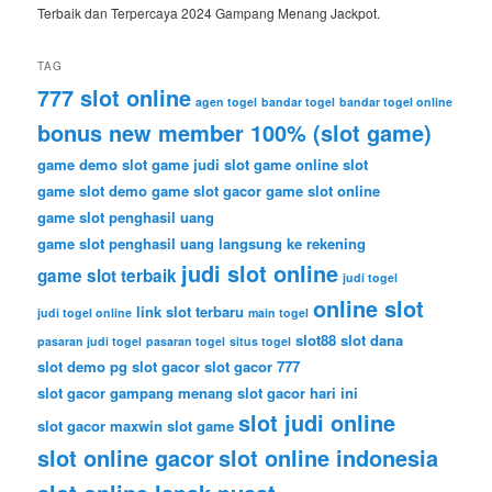
Terbaik dan Terpercaya 2024 Gampang Menang Jackpot.
TAG
777 slot online
agen togel
bandar togel
bandar togel online
bonus new member 100% (slot game)
game demo slot
game judi slot
game online slot
game slot demo
game slot gacor
game slot online
game slot penghasil uang
game slot penghasil uang langsung ke rekening
judi slot online
game slot terbaik
judi togel
online slot
link slot terbaru
judi togel online
main togel
slot88
slot dana
pasaran judi togel
pasaran togel
situs togel
slot demo pg
slot gacor
slot gacor 777
slot gacor gampang menang
slot gacor hari ini
slot judi online
slot gacor maxwin
slot game
slot online gacor
slot online indonesia