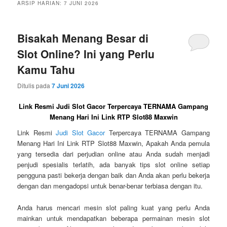
ARSIP HARIAN:
7 JUNI 2026
Bisakah Menang Besar di
Slot Online? Ini yang Perlu
Kamu Tahu
Ditulis pada
7 Juni 2026
Link Resmi Judi Slot Gacor Terpercaya TERNAMA Gampang
Menang Hari Ini Link RTP Slot88 Maxwin
Link Resmi
Judi Slot Gacor
Terpercaya TERNAMA Gampang
Menang Hari Ini Link RTP Slot88 Maxwin, Apakah Anda pemula
yang tersedia dari perjudian online atau Anda sudah menjadi
penjudi spesialis terlatih, ada banyak tips slot online setiap
pengguna pasti bekerja dengan baik dan Anda akan perlu bekerja
dengan dan mengadopsi untuk benar-benar terbiasa dengan itu.
Anda harus mencari mesin slot paling kuat yang perlu Anda
mainkan untuk mendapatkan beberapa permainan mesin slot