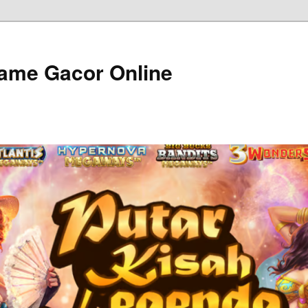
ame Gacor Online