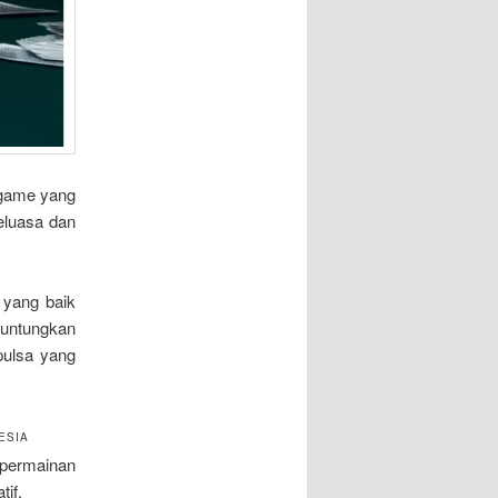
r game yang
leluasa dan
g yang baik
untungkan
 pulsa yang
ESIA
 permainan
tif.