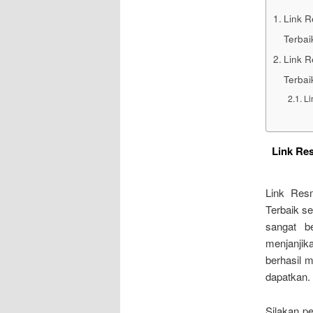
Link R
Terbai
Link R
Terbai
Li
Link Re
Link Re
Terbaik se
sangat b
menjanjik
berhasil 
dapatkan.
Silakan p