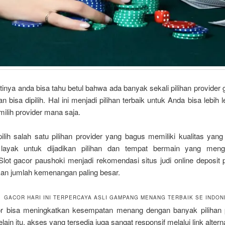
stinya anda bisa tahu betul bahwa ada banyak sekali pilihan provide
an bisa dipilih. Hal ini menjadi pilihan terbaik untuk Anda bisa lebih 
ilih provider mana saja.
ilih salah satu pilihan provider yang bagus memiliki kualitas yan
 layak untuk dijadikan pilihan dan tempat bermain yang meng
Slot gacor paushoki menjadi rekomendasi situs judi online deposit
n jumlah kemenangan paling besar.
I GACOR HARI INI TERPERCAYA ASLI GAMPANG MENANG TERBAIK SE INDON
or bisa meningkatkan kesempatan menang dengan banyak pilihan
lain itu, akses yang tersedia juga sangat responsif melalui link alterna