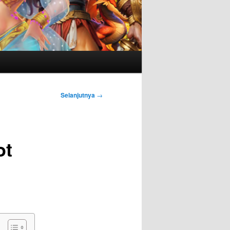
Selanjutnya
→
ot