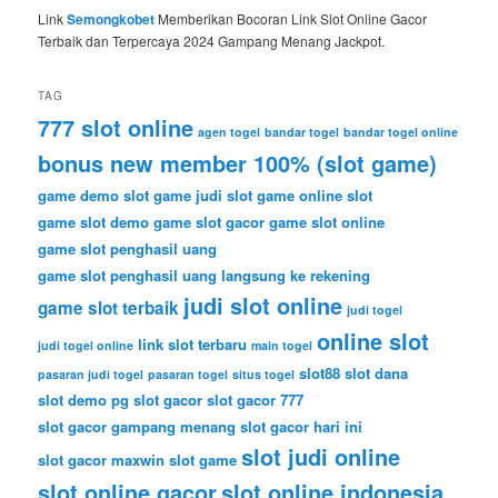
Link
Semongkobet
Memberikan Bocoran Link Slot Online Gacor
Terbaik dan Terpercaya 2024 Gampang Menang Jackpot.
TAG
777 slot online
agen togel
bandar togel
bandar togel online
bonus new member 100% (slot game)
game demo slot
game judi slot
game online slot
game slot demo
game slot gacor
game slot online
game slot penghasil uang
game slot penghasil uang langsung ke rekening
judi slot online
game slot terbaik
judi togel
online slot
link slot terbaru
judi togel online
main togel
slot88
slot dana
pasaran judi togel
pasaran togel
situs togel
slot demo pg
slot gacor
slot gacor 777
slot gacor gampang menang
slot gacor hari ini
slot judi online
slot gacor maxwin
slot game
slot online gacor
slot online indonesia