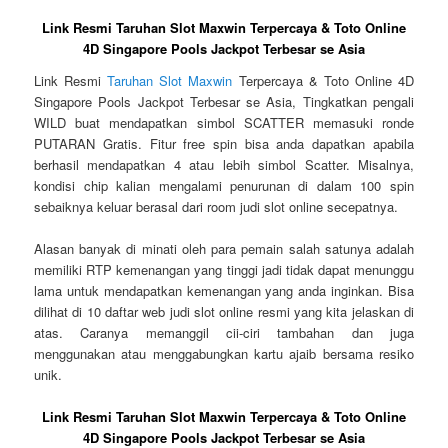
Link Resmi Taruhan Slot Maxwin Terpercaya & Toto Online
4D Singapore Pools Jackpot Terbesar se Asia
Link Resmi
Taruhan Slot Maxwin
Terpercaya & Toto Online 4D
Singapore Pools Jackpot Terbesar se Asia, Tingkatkan pengali
WILD buat mendapatkan simbol SCATTER memasuki ronde
PUTARAN Gratis. Fitur free spin bisa anda dapatkan apabila
berhasil mendapatkan 4 atau lebih simbol Scatter. Misalnya,
kondisi chip kalian mengalami penurunan di dalam 100 spin
sebaiknya keluar berasal dari room judi slot online secepatnya.
Alasan banyak di minati oleh para pemain salah satunya adalah
memiliki RTP kemenangan yang tinggi jadi tidak dapat menunggu
lama untuk mendapatkan kemenangan yang anda inginkan. Bisa
dilihat di 10 daftar web judi slot online resmi yang kita jelaskan di
atas. Caranya memanggil cii-ciri tambahan dan juga
menggunakan atau menggabungkan kartu ajaib bersama resiko
unik.
Link Resmi Taruhan Slot Maxwin Terpercaya & Toto Online
4D Singapore Pools Jackpot Terbesar se Asia