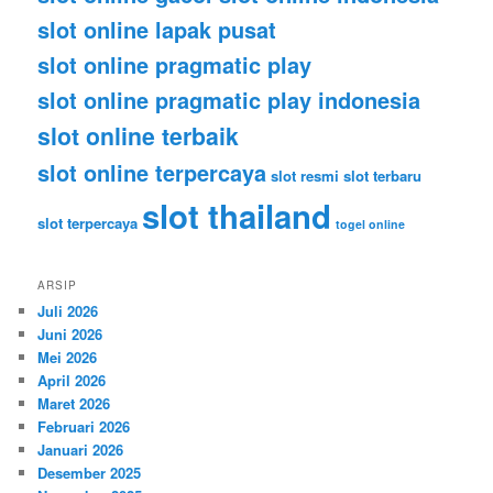
slot online lapak pusat
slot online pragmatic play
slot online pragmatic play indonesia
slot online terbaik
slot online terpercaya
slot resmi
slot terbaru
slot thailand
slot terpercaya
togel online
ARSIP
Juli 2026
Juni 2026
Mei 2026
April 2026
Maret 2026
Februari 2026
Januari 2026
Desember 2025