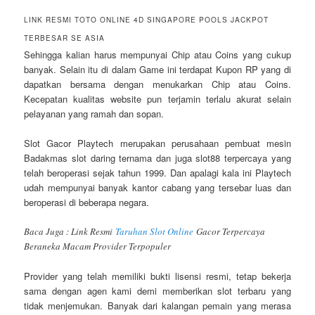
LINK RESMI TOTO ONLINE 4D SINGAPORE POOLS JACKPOT
TERBESAR SE ASIA
Sehingga kalian harus mempunyai Chip atau Coins yang cukup
banyak. Selain itu di dalam Game ini terdapat Kupon RP yang di
dapatkan bersama dengan menukarkan Chip atau Coins.
Kecepatan kualitas website pun terjamin terlalu akurat selain
pelayanan yang ramah dan sopan.
Slot Gacor Playtech merupakan perusahaan pembuat mesin
Badakmas slot daring ternama dan juga slot88 terpercaya yang
telah beroperasi sejak tahun 1999. Dan apalagi kala ini Playtech
udah mempunyai banyak kantor cabang yang tersebar luas dan
beroperasi di beberapa negara.
Baca Juga : Link Resmi
Taruhan Slot Online
Gacor Terpercaya
Beraneka Macam Provider Terpopuler
Provider yang telah memiliki bukti lisensi resmi, tetap bekerja
sama dengan agen kami demi memberikan slot terbaru yang
tidak menjemukan. Banyak dari kalangan pemain yang merasa