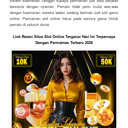
sistem keamanan canggih supaya permainan judi bisa berjalan
bersama dengan nyaman. Pemain tidak perlu mulai was-was
dengan keamanan mereka walau sedang bermain judi slot gacor
online. Permainan slot online fokus pada service game Untuk
pemain di seluruh dunia.
Link Resmi Situs Slot Online Tergacor Hari Ini Terpercaya
Dengan Permainan Terbaru 2026