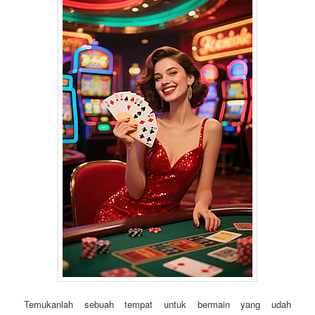
Temukanlah sebuah tempat untuk bermain yang udah