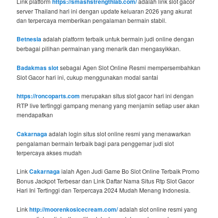
Link platform
https://smashstrengthlab.com/
adalah link slot gacor
server Thailand hari ini dengan update keluaran 2026 yang akurat
dan terpercaya memberikan pengalaman bermain stabil.
Betnesia
adalah platform terbaik untuk bermain judi online dengan
berbagai pilihan permainan yang menarik dan mengasyikkan.
Badakmas slot
sebagai Agen Slot Online Resmi mempersembahkan
Slot Gacor hari ini, cukup menggunakan modal santai
https://roncoparts.com
merupakan situs slot gacor hari ini dengan
RTP live tertinggi gampang menang yang menjamin setiap user akan
mendapatkan
Cakarnaga
adalah login situs slot online resmi yang menawarkan
pengalaman bermain terbaik bagi para penggemar judi slot
terpercaya akses mudah
Link
Cakarnaga
ialah Agen Judi Game Bo Slot Online Terbaik Promo
Bonus Jackpot Terbesar dan Link Daftar Nama Situs Rtp Slot Gacor
Hari Ini Tertinggi dan Terpercaya 2024 Mudah Menang Indonesia.
Link
http://moorenkosicecream.com/
adalah slot online resmi yang