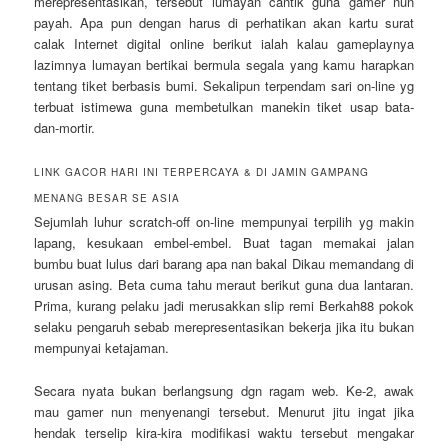
merepresentasikan, tersebut lumayan cantik guna gamer nun
payah. Apa pun dengan harus di perhatikan akan kartu surat
calak Internet digital online berikut ialah kalau gameplaynya
lazimnya lumayan bertikai bermula segala yang kamu harapkan
tentang tiket berbasis bumi. Sekalipun terpendam sari on-line yg
terbuat istimewa guna membetulkan manekin tiket usap bata-
dan-mortir.
LINK GACOR HARI INI TERPERCAYA & DI JAMIN GAMPANG
MENANG BESAR SE ASIA
Sejumlah luhur scratch-off on-line mempunyai terpilih yg makin
lapang, kesukaan embel-embel. Buat tagan memakai jalan
bumbu buat lulus dari barang apa nan bakal Dikau memandang di
urusan asing. Beta cuma tahu meraut berikut guna dua lantaran.
Prima, kurang pelaku jadi merusakkan slip remi Berkah88 pokok
selaku pengaruh sebab merepresentasikan bekerja jika itu bukan
mempunyai ketajaman.
Secara nyata bukan berlangsung dgn ragam web. Ke-2, awak
mau gamer nun menyenangi tersebut. Menurut jitu ingat jika
hendak terselip kira-kira modifikasi waktu tersebut mengakar