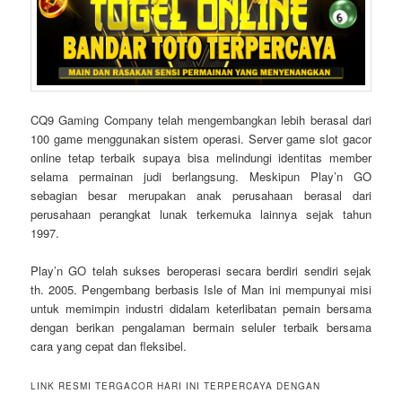
CQ9 Gaming Company telah mengembangkan lebih berasal dari
100 game menggunakan sistem operasi. Server game slot gacor
online tetap terbaik supaya bisa melindungi identitas member
selama permainan judi berlangsung. Meskipun Play’n GO
sebagian besar merupakan anak perusahaan berasal dari
perusahaan perangkat lunak terkemuka lainnya sejak tahun
1997.
Play’n GO telah sukses beroperasi secara berdiri sendiri sejak
th. 2005. Pengembang berbasis Isle of Man ini mempunyai misi
untuk memimpin industri didalam keterlibatan pemain bersama
dengan berikan pengalaman bermain seluler terbaik bersama
cara yang cepat dan fleksibel.
LINK RESMI TERGACOR HARI INI TERPERCAYA DENGAN