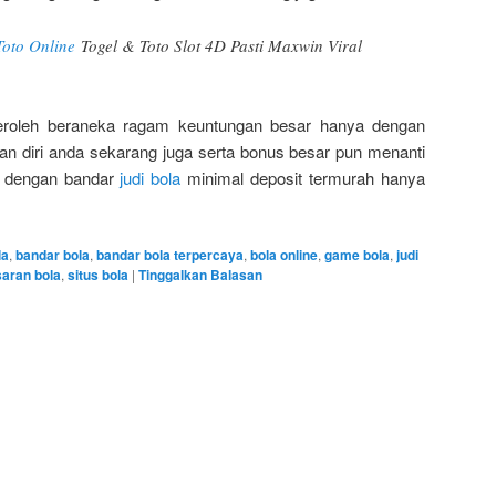
Toto Online
Togel & Toto Slot 4D Pasti Maxwin Viral
roleh beraneka ragam keuntungan besar hanya dengan
an diri anda sekarang juga serta bonus besar pun menanti
n dengan bandar
judi bola
minimal deposit termurah hanya
la
,
bandar bola
,
bandar bola terpercaya
,
bola online
,
game bola
,
judi
aran bola
,
situs bola
|
Tinggalkan Balasan