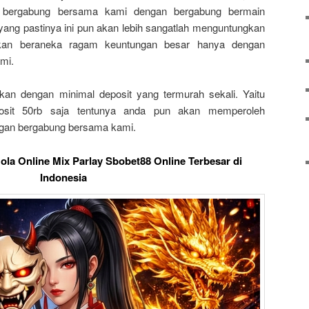
 bergabung bersama kami dengan bergabung bermain
yang pastinya ini pun akan lebih sangatlah menguntungkan
kan beraneka ragam keuntungan besar hanya dengan
mi.
an dengan minimal deposit yang termurah sekali. Yaitu
osit 50rb saja tentunya anda pun akan memperoleh
gan bergabung bersama kami.
ola Online Mix Parlay Sbobet88 Online Terbesar di
Indonesia