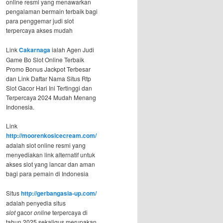
online resmi yang menawarkan
pengalaman bermain terbaik bagi
para penggemar judi slot
terpercaya akses mudah
Link
Cakarnaga
ialah Agen Judi
Game Bo Slot Online Terbaik
Promo Bonus Jackpot Terbesar
dan Link Daftar Nama Situs Rtp
Slot Gacor Hari Ini Tertinggi dan
Terpercaya 2024 Mudah Menang
Indonesia.
Link
http://moorenkosicecream.com/
adalah slot online resmi yang
menyediakan link alternatif untuk
akses slot yang lancar dan aman
bagi para pemain di Indonesia
Situs
http://gerbangasia-up.com/
adalah penyedia situs
slot
gacor
online
terpercaya di
tahun 2025 sekaligus merupakan