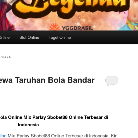
nline
Slot Online
Togel Online
RCAYA
mewa Taruhan Bola Bandar
ola Online Mix Parlay Sbobet88 Online Terbesar di
Indonesia
line
Mix Parlay Sbobet88 Online Terbesar di Indonesia, Kini