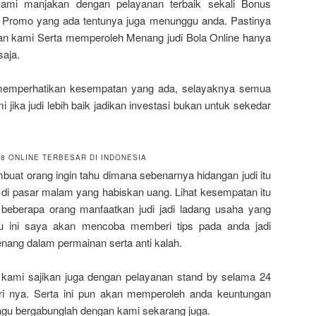
kami manjakan dengan pelayanan terbaik sekali Bonus
Promo yang ada tentunya juga menunggu anda. Pastinya
an kami Serta memperoleh Menang judi Bola Online hanya
aja.
 memperhatikan kesempatan yang ada, selayaknya semua
ika judi lebih baik jadikan investasi bukan untuk sekedar
88 ONLINE TERBESAR DI INDONESIA
buat orang ingin tahu dimana sebenarnya hidangan judi itu
 di pasar malam yang habiskan uang. Lihat kesempatan itu
 beberapa orang manfaatkan judi jadi ladang usaha yang
u ini saya akan mencoba memberi tips pada anda jadi
enang dalam permainan serta anti kalah.
kami sajikan juga dengan pelayanan stand by selama 24
ri nya. Serta ini pun akan memperoleh anda keuntungan
 ragu bergabunglah dengan kami sekarang juga.