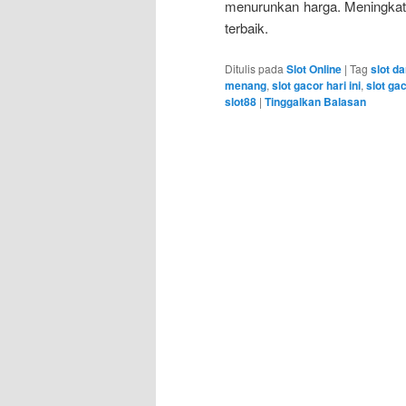
menurunkan harga. Meningkat
terbaik.
Ditulis pada
Slot Online
|
Tag
slot d
menang
,
slot gacor hari ini
,
slot ga
slot88
|
Tinggalkan Balasan