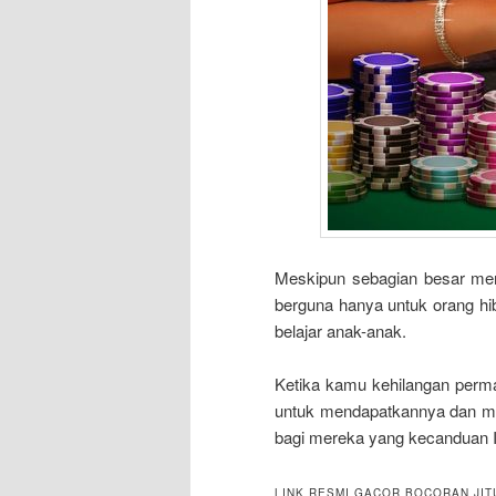
Meskipun sebagian besar me
berguna hanya untuk orang hi
belajar anak-anak.
Ketika kamu kehilangan perma
untuk mendapatkannya dan mula
bagi mereka yang kecanduan I
LINK RESMI GACOR BOCORAN JI