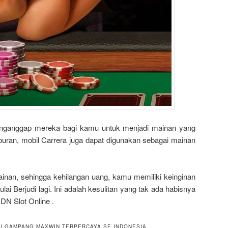
nganggap mereka bagi kamu untuk menjadi mainan yang
buran, mobil Carrera juga dapat digunakan sebagai mainan
inan, sehingga kehilangan uang, kamu memiliki keinginan
i Berjudi lagi. Ini adalah kesulitan yang tak ada habisnya
DN Slot Online .
TU GAMPANG MAXWIN TERPERCAYA SE INDONESIA