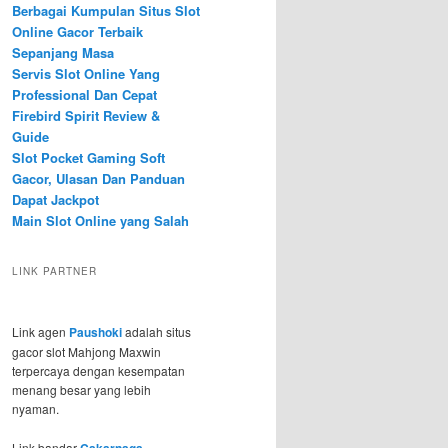
Berbagai Kumpulan Situs Slot
Online Gacor Terbaik
Sepanjang Masa
Servis Slot Online Yang
Professional Dan Cepat
Firebird Spirit Review &
Guide
Slot Pocket Gaming Soft
Gacor, Ulasan Dan Panduan
Dapat Jackpot
Main Slot Online yang Salah
LINK PARTNER
Link agen
Paushoki
adalah situs
gacor slot Mahjong Maxwin
terpercaya dengan kesempatan
menang besar yang lebih
nyaman.
Link bandar
Cakarnaga