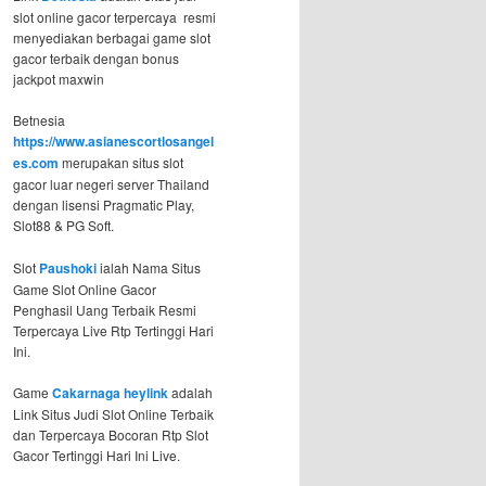
slot online gacor terpercaya resmi
menyediakan berbagai game slot
gacor terbaik dengan bonus
jackpot maxwin
Betnesia
https://www.asianescortlosangel
es.com
merupakan situs slot
gacor luar negeri server Thailand
dengan lisensi Pragmatic Play,
Slot88 & PG Soft.
Slot
Paushoki
ialah Nama Situs
Game Slot Online Gacor
Penghasil Uang Terbaik Resmi
Terpercaya Live Rtp Tertinggi Hari
Ini.
Game
Cakarnaga heylink
adalah
Link Situs Judi Slot Online Terbaik
dan Terpercaya Bocoran Rtp Slot
Gacor Tertinggi Hari Ini Live.