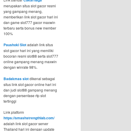
merupakan situs slot gacor resmi
yang gampang menang,
memberikan link slot gacor hari ini
dan game slot777 gacor maxwin
terbaru serta bonus new member
100%
Paushoki Slot
adalah link situs
slot gacor hari ini yang memiliki
bocoran resmi slot88 serta slot777
online gampang menang maxwin
dengan winrate 98%.
Badakmas slot
dikenal sebagai
situs link slot gacor online hari ini
dan judi slot88 gampang menang
dengan persentase rtp slot
tertinggi
Link platform
https://smashstrengthlab.com/
adalah link slot gacor server
Thailand hari ini dengan update