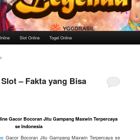
nline
Slot Online
Togel Online
5
 Slot – Fakta yang Bisa
nline Gacor Bocoran Jitu Gampang Maxwin Terpercaya
se Indonesia
ne
Gacor Bocoran Jitu Gampang Maxwin Terpercaya se