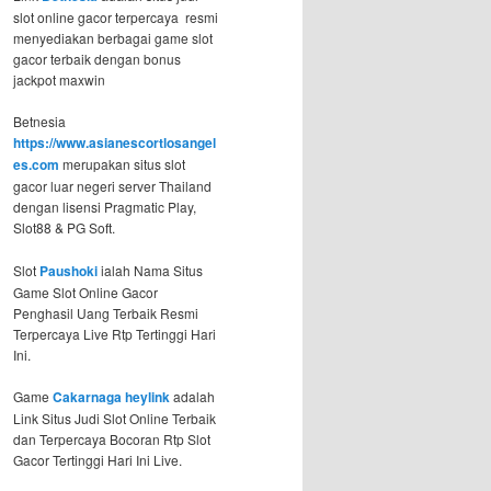
slot online gacor terpercaya resmi
menyediakan berbagai game slot
gacor terbaik dengan bonus
jackpot maxwin
Betnesia
https://www.asianescortlosangel
es.com
merupakan situs slot
gacor luar negeri server Thailand
dengan lisensi Pragmatic Play,
Slot88 & PG Soft.
Slot
Paushoki
ialah Nama Situs
Game Slot Online Gacor
Penghasil Uang Terbaik Resmi
Terpercaya Live Rtp Tertinggi Hari
Ini.
Game
Cakarnaga heylink
adalah
Link Situs Judi Slot Online Terbaik
dan Terpercaya Bocoran Rtp Slot
Gacor Tertinggi Hari Ini Live.