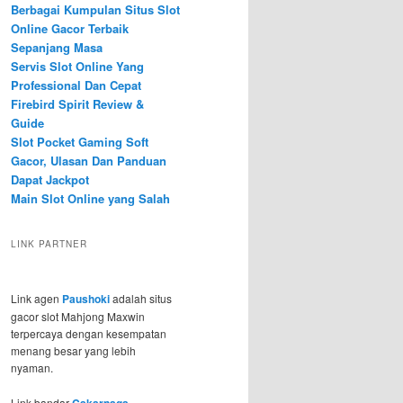
Berbagai Kumpulan Situs Slot
Online Gacor Terbaik
Sepanjang Masa
Servis Slot Online Yang
Professional Dan Cepat
Firebird Spirit Review &
Guide
Slot Pocket Gaming Soft
Gacor, Ulasan Dan Panduan
Dapat Jackpot
Main Slot Online yang Salah
LINK PARTNER
Link agen
Paushoki
adalah situs
gacor slot Mahjong Maxwin
terpercaya dengan kesempatan
menang besar yang lebih
nyaman.
Link bandar
Cakarnaga