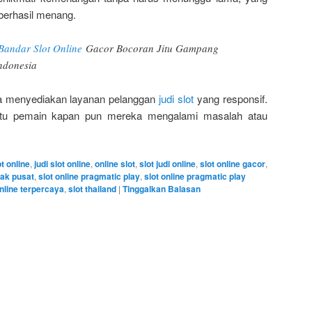
erhasil menang.
Bandar Slot Online
Gacor Bocoran Jitu Gampang
ndonesia
ya menyediakan layanan pelanggan
judi slot
yang responsif.
ntu pemain kapan pun mereka mengalami masalah atau
t online
,
judi slot online
,
online slot
,
slot judi online
,
slot online gacor
,
pak pusat
,
slot online pragmatic play
,
slot online pragmatic play
online terpercaya
,
slot thailand
|
Tinggalkan Balasan