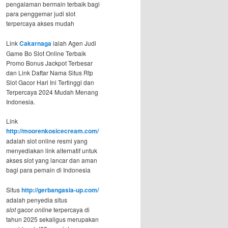
pengalaman bermain terbaik bagi
para penggemar judi slot
terpercaya akses mudah
Link
Cakarnaga
ialah Agen Judi
Game Bo Slot Online Terbaik
Promo Bonus Jackpot Terbesar
dan Link Daftar Nama Situs Rtp
Slot Gacor Hari Ini Tertinggi dan
Terpercaya 2024 Mudah Menang
Indonesia.
Link
http://moorenkosicecream.com/
adalah slot online resmi yang
menyediakan link alternatif untuk
akses slot yang lancar dan aman
bagi para pemain di Indonesia
Situs
http://gerbangasia-up.com/
adalah penyedia situs
slot
gacor
online
terpercaya di
tahun 2025 sekaligus merupakan